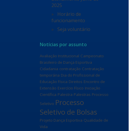
2025
Horário de
funcionamento
Seja voluntário
Notícias por assunto
Avaliação Institucional
Campeonato
Brasileiro de Dança Esportiva
Cidadania
contratação
Contratação
temporária
Dia do Profissional de
Educação Física
Direitos
Encontro de
Extensão
Exercício Físico
Iniciação
Científica
Palestra
Palestras
Processo
Processo
Seletivo
Seletivo de Bolsas
Projeto Dança Esportiva
Qualidade de
Vida