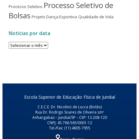
Processo Seletivo de
Processo Seletivo
Bolsas
Projeto Dança Esportiva
Qualidade de Vida
Notícias por data
Notícias
por
data
Escola Superior de Educação Física de Jundiaí
C.E.C.E. Dr. Nicolino de Lucca (Bolão)
Rua Dr. Rodrigo Soares de Oliveira s/nº
Anhangabaú – Jundiaí/SP – CEP: 13.208-120
CNPJ: 45.766.565/0001-12
Tel./Fax: (11) 4805-7955