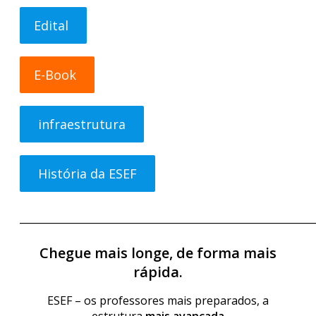
Edital
E-Book
infraestrutura
História da ESEF
____________________________________________________________
Chegue mais longe, de forma mais
rápida.
ESEF – os professores mais preparados, a
estrutura
mais avançada