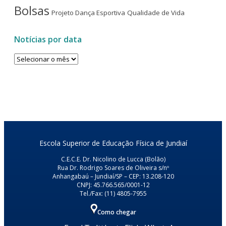
Bolsas
Projeto Dança Esportiva
Qualidade de Vida
Notícias por data
Notícias
por
data
Escola Superior de Educação Física de Jundiaí
C.E.C.E. Dr. Nicolino de Lucca (Bolão)
Rua Dr. Rodrigo Soares de Oliveira s/nº
Anhangabaú – Jundiaí/SP – CEP: 13.208-120
CNPJ: 45.766.565/0001-12
Tel./Fax: (11) 4805-7955
Como chegar