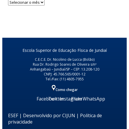
Notícias
por
data
Escola Superior de Educação Física de Jundiaí
C.E.C.E. Dr. Nicolino de Lucca (Bolão)
Rua Dr. Rodrigo Soares de Oliveira s/nº
Anhangabaú – Jundiaí/SP – CEP: 13.208-120
CNPJ: 45.766.565/0001-12
Tel./Fax: (11) 4805-7955
Como chegar
Facebook
Twitter
Instagram
Flickr
WhatsApp
ESEF | Desenvolvido por
CIJUN
|
Política de
privacidade