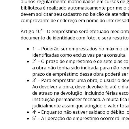
alunos regularmente matriculados em cursos de g
biblioteca é realizado automaticamente por meio 
devem solicitar seu cadastro no balcão de atend
comprovante de endereço em nome do interessad
Artigo 10º – O empréstimo será efetuado mediante 
documento de identidade com foto, e será restrito
1º – Poderão ser emprestados no máximo ci
identificadas como exclusivas para consulta.
2º – O prazo de empréstimo é de sete dias c
a obra não tenha sido indicada para não re
prazo de empréstimo dessa obra poderá ser re
3º – Para emprestar uma obra, o usuário dev
Ao devolver a obra, deve devolvê-lo até o dia 
de atraso na devolução, incluindo férias esc
instituição permanecer fechada. A multa fica
judicialmente assim que atingido o valor total
4º – Enquanto não estiver saldado o débito, o
5º – A liberação do empréstimo ocorrerá ime