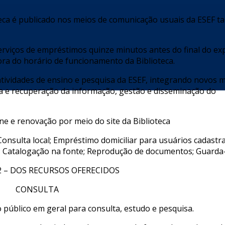
teca é publicado nos meios de comunicação usuais da ESEF t
erviços de empréstimos quinze minutos antes do final do ex
ora do horário de funcionamento da Biblioteca.
atividades de ensino e pesquisa da ESEF, integrando novos m
ca e recuperação da informação, gestão e disseminação do
ne e renovação por meio do site da Biblioteca
Consulta local; Empréstimo domiciliar para usuários cadastr
a; Catalogação na fonte; Reprodução de documentos; Guarda
2 – DOS RECURSOS OFERECIDOS
CONSULTA
ao público em geral para consulta, estudo e pesquisa.