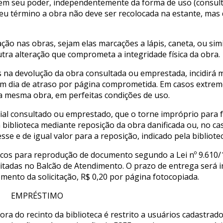
l em seu poder, independentemente da forma de uso (consul
seu término a obra não deve ser recolocada na estante, mas
ação nas obras, sejam elas marcações a lápis, caneta, ou simi
tra alteração que comprometa a integridade física da obra.
s na devolução da obra consultada ou emprestada, incidirá 
um dia de atraso por página comprometida. Em casos extrem
a mesma obra, em perfeitas condições de uso.
rial consultado ou emprestado, que o torne impróprio para 
 a biblioteca mediante reposição da obra danificada ou, no ca
se e de igual valor para a reposição, indicado pela bibliotec
ticos para reprodução de documento segundo a Lei nº 9.610/
icitadas no Balcão de Atendimento. O prazo de entrega será
mento da solicitação, R$ 0,20 por página fotocopiada.
EMPRÉSTIMO
ra do recinto da biblioteca é restrito a usuários cadastrado