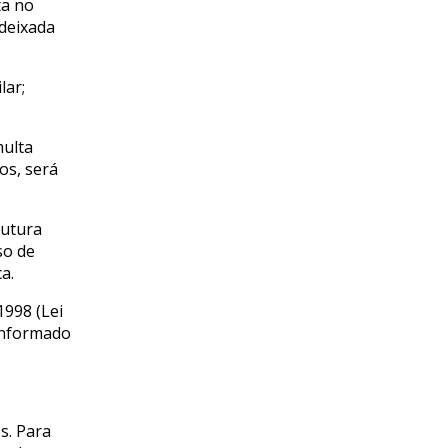
ta no
 deixada
lar;
multa
os, será
futura
so de
a.
1998 (Lei
 informado
s. Para