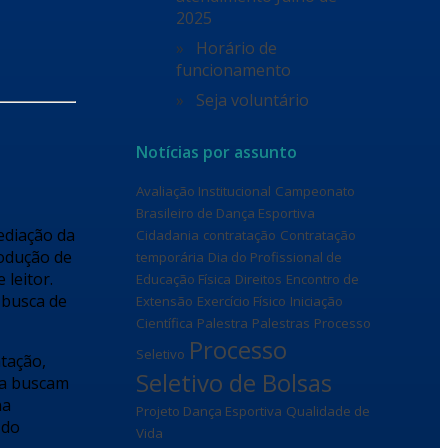
2025
Horário de
funcionamento
Seja voluntário
Notícias por assunto
Avaliação Institucional
Campeonato
Brasileiro de Dança Esportiva
ediação da
Cidadania
contratação
Contratação
odução de
temporária
Dia do Profissional de
 leitor.
Educação Física
Direitos
Encontro de
 busca de
Extensão
Exercício Físico
Iniciação
Científica
Palestra
Palestras
Processo
Processo
Seletivo
ntação,
Seletivo de Bolsas
 a buscam
na
Projeto Dança Esportiva
Qualidade de
 do
Vida