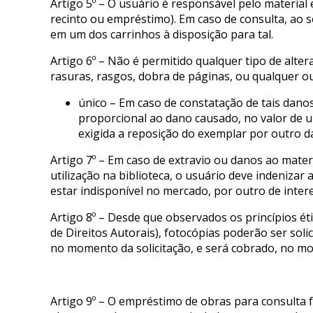
Artigo 5º – O usuário é responsável pelo materia
recinto ou empréstimo). Em caso de consulta, ao 
em um dos carrinhos à disposição para tal.
Artigo 6º – Não é permitido qualquer tipo de alter
rasuras, rasgos, dobra de páginas, ou qualquer ou
único – Em caso de constatação de tais dano
proporcional ao dano causado, no valor de 
exigida a reposição do exemplar por outro d
Artigo 7º – Em caso de extravio ou danos ao mate
utilização na biblioteca, o usuário deve indenizar
estar indisponível no mercado, por outro de interes
Artigo 8º – Desde que observados os princípios é
de Direitos Autorais), fotocópias poderão ser sol
no momento da solicitação, e será cobrado, no mo
Artigo 9º – O empréstimo de obras para consulta fo