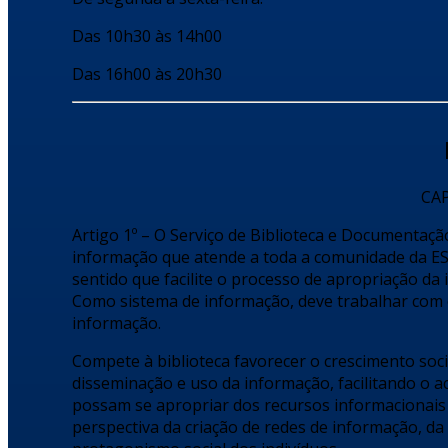
Das 10h30 às 14h00
Das 16h00 às 20h30
CAP
Artigo 1º – O Serviço de Biblioteca e Documentaç
informação que atende a toda a comunidade da ES
sentido que facilite o processo de apropriação da
Como sistema de informação, deve trabalhar com 
informação.
Compete à biblioteca favorecer o crescimento soci
disseminação e uso da informação, facilitando o 
possam se apropriar dos recursos informacionais
perspectiva da criação de redes de informação, d