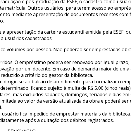
raduação e pós-graduação da ESEF, o cadastro como usuári
da matrícula. Outros usuários, para terem acesso ao emprés
imento mediante apresentação de documentos recentes com 
o.
a apresentação da carteira estudantil emitida pela ESEF, o
 a usuários cadastrados.
nco volumes por pessoa. Não poderão ser emprestadas obr
orridos. O empréstimo poderá ser renovado por igual prazo,
novação por um docente. Em caso de demanda maior de uma 
duzido a critério do gestor da biblioteca.
e dirigir-se ao balcão de atendimento para formalizar o em
determinado, ficando sujeito à multa de R$ 5,00 (cinco reais)
olares, mas excluídos sábados, domingos, feriados e dias em
 limitada ao valor da versão atualizada da obra e poderá ser
.
 usuário fica impedido de emprestar materiais da biblioteca.
diatamente após a quitação dos débitos registrados.