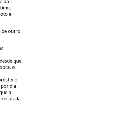
o da
timo,
foto e
u de outro
as
 desde que
obra, o
préstimo.
 por dia
 que a
 executada