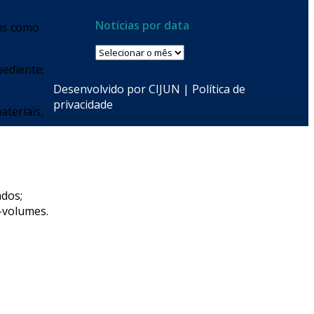
Notícias por data
ais como
Notícias
por
pediente;
data
Desenvolvido por
CIJUN
|
Política de
privacidade
ateriais,
ados;
-volumes.