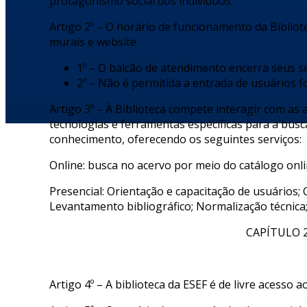
protagonismo social dos indivíduos.
Artigo 2º – O horário de funcionamento da Biblio
murais e website.
1º – O balcão de atendimento encerra seus s
2º – Não é permitida a entrada de usuários f
Artigo 3º – À Biblioteca compete interagir com as 
tecnologias e ferramentas específicas para a bus
conhecimento, oferecendo os seguintes serviços:
Online: busca no acervo por meio do catálogo onli
Presencial: Orientação e capacitação de usuários; 
Levantamento bibliográfico; Normalização técnic
CAPÍTULO 
Artigo 4º – A biblioteca da ESEF é de livre acesso 