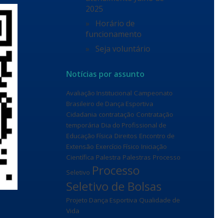
2025
Horário de
funcionamento
Seja voluntário
Notícias por assunto
Avaliação Institucional
Campeonato
Brasileiro de Dança Esportiva
Cidadania
contratação
Contratação
temporária
Dia do Profissional de
Educação Física
Direitos
Encontro de
Extensão
Exercício Físico
Iniciação
Científica
Palestra
Palestras
Processo
Processo
Seletivo
Seletivo de Bolsas
Projeto Dança Esportiva
Qualidade de
Vida