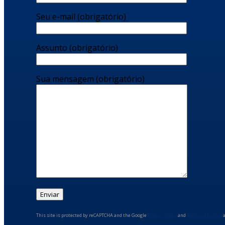
Seu e-mail (obrigatório)
Assunto (obrigatório)
Sua mensagem (obrigatório)
This site is protected by reCAPTCHA and the Google
Privacy Policy
and
Terms of Service
a