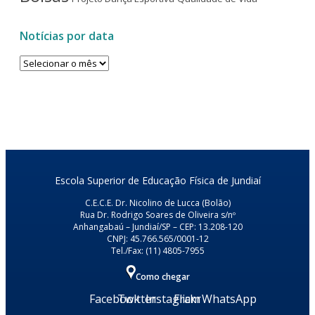
Notícias por data
Notícias
por
data
Escola Superior de Educação Física de Jundiaí
C.E.C.E. Dr. Nicolino de Lucca (Bolão)
Rua Dr. Rodrigo Soares de Oliveira s/nº
Anhangabaú – Jundiaí/SP – CEP: 13.208-120
CNPJ: 45.766.565/0001-12
Tel./Fax: (11) 4805-7955
Como chegar
Facebook
Twitter
Instagram
Flickr
WhatsApp