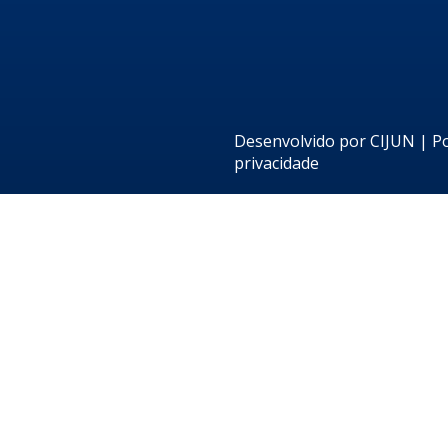
Desenvolvido por
CIJUN
|
Po
privacidade