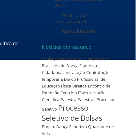
2025
Horário de
funcionamento
Seja voluntário
lítica de
Notícias por assunto
Avaliação Institucional
Campeonato
Brasileiro de Dança Esportiva
Cidadania
contratação
Contratação
temporária
Dia do Profissional de
Educação Física
Direitos
Encontro de
Extensão
Exercício Físico
Iniciação
Científica
Palestra
Palestras
Processo
Processo
Seletivo
Seletivo de Bolsas
Projeto Dança Esportiva
Qualidade de
Vida