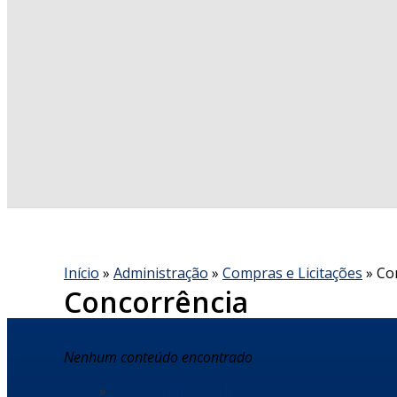
Início
»
Administração
»
Compras e Licitações
» Co
Concorrência
Nenhum conteúdo encontrado
Concorrência 2016