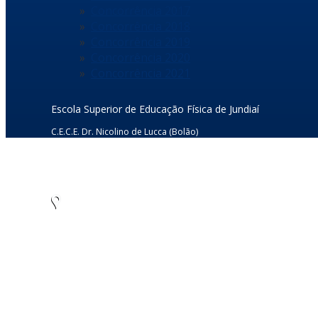
Concorrência 2017
Concorrência 2018
Concorrência 2019
Concorrência 2020
Concorrência 2021
Escola Superior de Educação Física de Jundiaí
C.E.C.E. Dr. Nicolino de Lucca (Bolão)
Rua Dr. Rodrigo Soares de Oliveira s/nº
Anhangabaú – Jundiaí/SP – CEP: 13.208-120
CNPJ: 45.766.565/0001-12
Tel./Fax: (11) 4805-7955
Como chegar