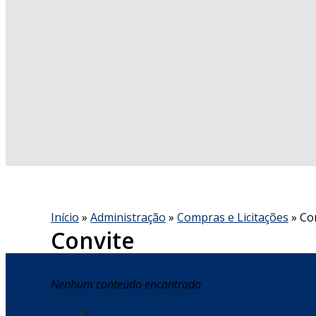
Início
»
Administração
»
Compras e Licitações
» Co
Convite
Nenhum conteúdo encontrado
Convite 2016