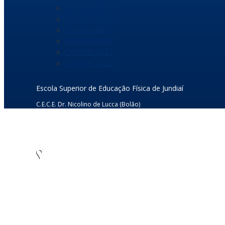
Convite 2017
Convite 2018
Convite 2019
Convite 2020
Convite 2021
Convite 2022
Escola Superior de Educação Física de Jundiaí
C.E.C.E. Dr. Nicolino de Lucca (Bolão)
Rua Dr. Rodrigo Soares de Oliveira s/nº
Anhangabaú – Jundiaí/SP – CEP: 13.208-120
CNPJ: 45.766.565/0001-12
Tel./Fax: (11) 4805-7955
Como chegar