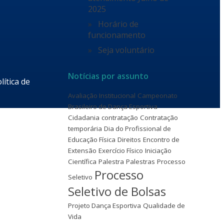
2025
Horário de
funcionamento
Seja voluntário
Notícias por assunto
lítica de
Avaliação Institucional
Campeonato
Brasileiro de Dança Esportiva
Cidadania
contratação
Contratação
temporária
Dia do Profissional de
Educação Física
Direitos
Encontro de
Extensão
Exercício Físico
Iniciação
Científica
Palestra
Palestras
Processo
Processo
Seletivo
Seletivo de Bolsas
Projeto Dança Esportiva
Qualidade de
Vida