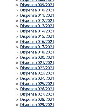
Dispensa 009/2021
Dispensa 010/2021
Dispensa 011/2021
Dispensa 012/2021
Dispensa 013/2021
Dispensa 014/2021
Dispensa 015/2021
Dispensa 016/2021
Dispensa 017/2021
Dispensa 018/2021
Dispensa 020/2021
Dispensa 021/2021
Dispensa 022/2021
Dispensa 023/2021
Dispensa 024/2021
Dispensa 025/2021
Dispensa 026/2021
Dispensa 027/2021
Dispensa 028/2021
Dispensa 029/2021