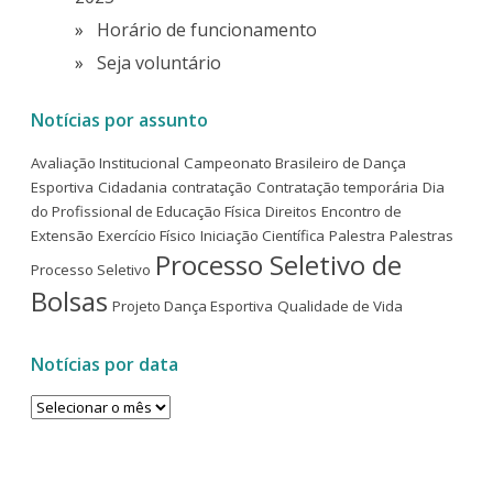
Horário de funcionamento
Seja voluntário
Notícias por assunto
Avaliação Institucional
Campeonato Brasileiro de Dança
Esportiva
Cidadania
contratação
Contratação temporária
Dia
do Profissional de Educação Física
Direitos
Encontro de
Extensão
Exercício Físico
Iniciação Científica
Palestra
Palestras
Processo Seletivo de
Processo Seletivo
Bolsas
Projeto Dança Esportiva
Qualidade de Vida
Notícias por data
Notícias
por
data