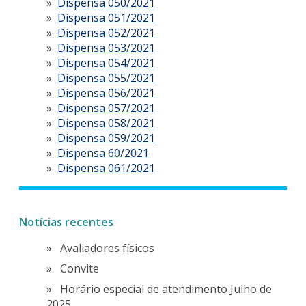
Dispensa 050/2021
Dispensa 051/2021
Dispensa 052/2021
Dispensa 053/2021
Dispensa 054/2021
Dispensa 055/2021
Dispensa 056/2021
Dispensa 057/2021
Dispensa 058/2021
Dispensa 059/2021
Dispensa 60/2021
Dispensa 061/2021
Notícias recentes
Avaliadores físicos
Convite
Horário especial de atendimento Julho de
2025