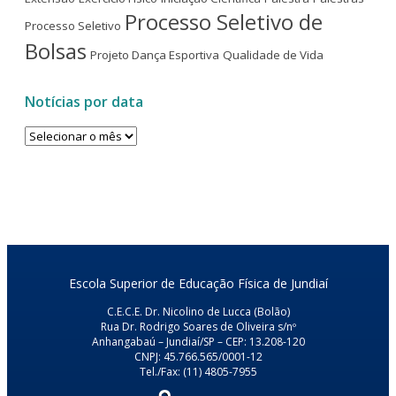
Processo Seletivo de
Processo Seletivo
Bolsas
Projeto Dança Esportiva
Qualidade de Vida
Notícias por data
Notícias
por
data
Escola Superior de Educação Física de Jundiaí
C.E.C.E. Dr. Nicolino de Lucca (Bolão)
Rua Dr. Rodrigo Soares de Oliveira s/nº
Anhangabaú – Jundiaí/SP – CEP: 13.208-120
CNPJ: 45.766.565/0001-12
Tel./Fax: (11) 4805-7955