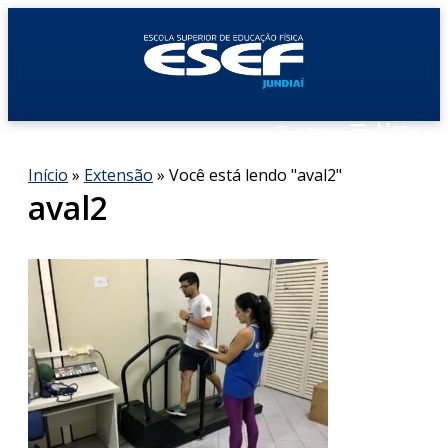
≡
Menu
Buscar
Início
»
Extensão
»
Você está lendo "aval2"
aval2