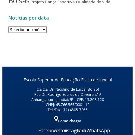
Bolsas
Projeto Dança Esportiva
Qualidade de Vida
Notícias por data
Notícias
por
data
Escola Superior de Educação Física de Jundiaí
C.E.C.E. Dr. Nicolino de Lucca (Bolão)
Rua Dr. Rodrigo Soares de Oliveira s/nº
Anhangabaú – Jundiaí/SP – CEP: 13.208-120
CNPJ: 45.766.565/0001-12
Tel./Fax: (11) 4805-7955
Como chegar
Facebook
Twitter
Instagram
Flickr
WhatsApp