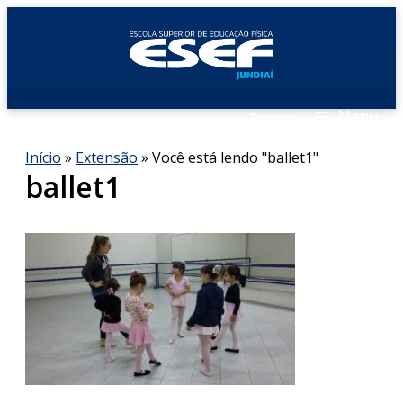
≡
Menu
Buscar
Início
»
Extensão
»
Você está lendo "ballet1"
ballet1