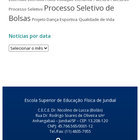
Processo Seletivo de
Processo Seletivo
Bolsas
Projeto Dança Esportiva
Qualidade de Vida
Notícias por data
Notícias
por
data
Escola Superior de Educação Física de Jundiaí
C.E.C.E. Dr. Nicolino de Lucca (Bolão)
Rua Dr. Rodrigo Soares de Oliveira s/nº
Anhangabaú – Jundiaí/SP – CEP: 13.208-120
CNPJ: 45.766.565/0001-12
Tel./Fax: (11) 4805-7955