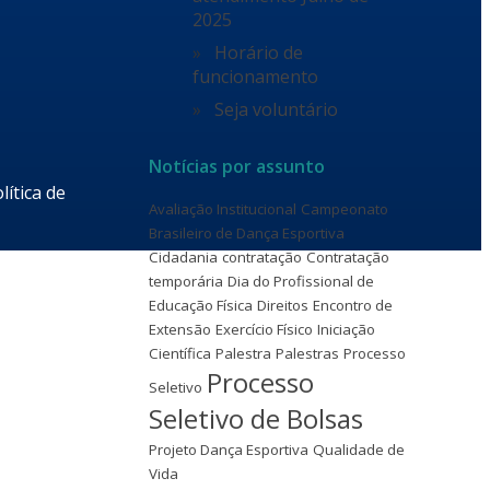
2025
Horário de
funcionamento
Seja voluntário
Notícias por assunto
lítica de
Avaliação Institucional
Campeonato
Brasileiro de Dança Esportiva
Cidadania
contratação
Contratação
temporária
Dia do Profissional de
Educação Física
Direitos
Encontro de
Extensão
Exercício Físico
Iniciação
Científica
Palestra
Palestras
Processo
Processo
Seletivo
Seletivo de Bolsas
Projeto Dança Esportiva
Qualidade de
Vida