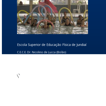
Escola Superior de Educação Física de Jundiaí
C.E.C.E. Dr. Nicolino de Lucca (Bolão)
Rua Dr. Rodrigo Soares de Oliveira s/nº
Anhangabaú – Jundiaí/SP – CEP: 13.208-120
CNPJ: 45.766.565/0001-12
Tel./Fax: (11) 4805-7955
Como chegar