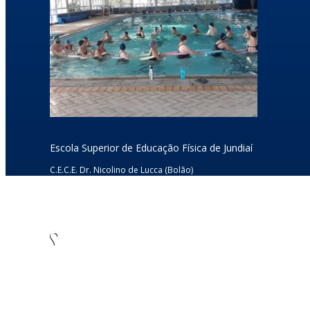
Escola Superior de Educação Física de Jundiaí
C.E.C.E. Dr. Nicolino de Lucca (Bolão)
Rua Dr. Rodrigo Soares de Oliveira s/nº
Anhangabaú – Jundiaí/SP – CEP: 13.208-120
CNPJ: 45.766.565/0001-12
Tel./Fax: (11) 4805-7955
Como chegar