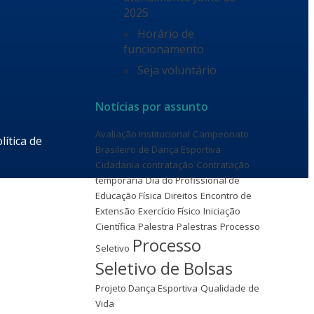
2025
Horário de
funcionamento
Seja voluntário
Notícias por assunto
Avaliação Institucional
Campeonato
lítica de
Brasileiro de Dança Esportiva
Cidadania
contratação
Contratação
temporária
Dia do Profissional de
Educação Física
Direitos
Encontro de
Extensão
Exercício Físico
Iniciação
Científica
Palestra
Palestras
Processo
Processo
Seletivo
Seletivo de Bolsas
Projeto Dança Esportiva
Qualidade de
Vida