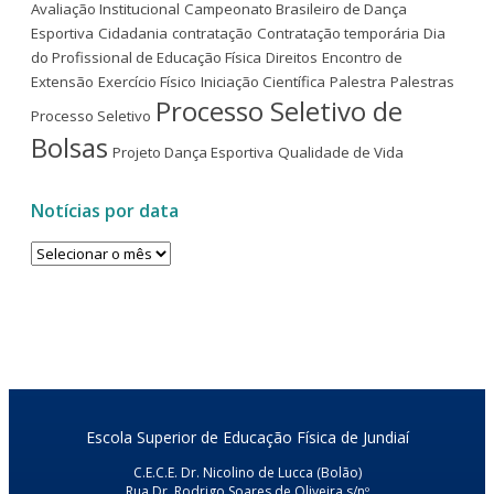
Avaliação Institucional
Campeonato Brasileiro de Dança
Esportiva
Cidadania
contratação
Contratação temporária
Dia
do Profissional de Educação Física
Direitos
Encontro de
Extensão
Exercício Físico
Iniciação Científica
Palestra
Palestras
Processo Seletivo de
Processo Seletivo
Bolsas
Projeto Dança Esportiva
Qualidade de Vida
Notícias por data
Notícias
por
data
Escola Superior de Educação Física de Jundiaí
C.E.C.E. Dr. Nicolino de Lucca (Bolão)
Rua Dr. Rodrigo Soares de Oliveira s/nº