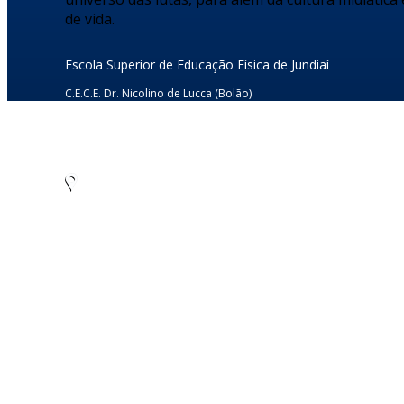
de vida.
Escola Superior de Educação Física de Jundiaí
C.E.C.E. Dr. Nicolino de Lucca (Bolão)
Rua Dr. Rodrigo Soares de Oliveira s/nº
Anhangabaú – Jundiaí/SP – CEP: 13.208-120
CNPJ: 45.766.565/0001-12
Tel./Fax: (11) 4805-7955
Como chegar