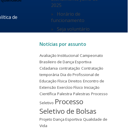
2025
Horário de
lítica de
funcionamento
Seja voluntário
Notícias por assunto
Avaliação Institucional
Campeonato
Brasileiro de Dança Esportiva
Cidadania
contratação
Contratação
temporária
Dia do Profissional de
Educação Física
Direitos
Encontro de
Extensão
Exercício Físico
Iniciação
Científica
Palestra
Palestras
Processo
Processo
Seletivo
Seletivo de Bolsas
Projeto Dança Esportiva
Qualidade de
Vida