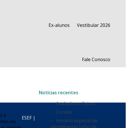
Ex-alunos
Vestibular 2026
Fale Conosco
Notícias recentes
Avaliadores físicos
Convite
o e
ESEF |
Horário especial de
entes no
atendimento Julho de
a qualidade