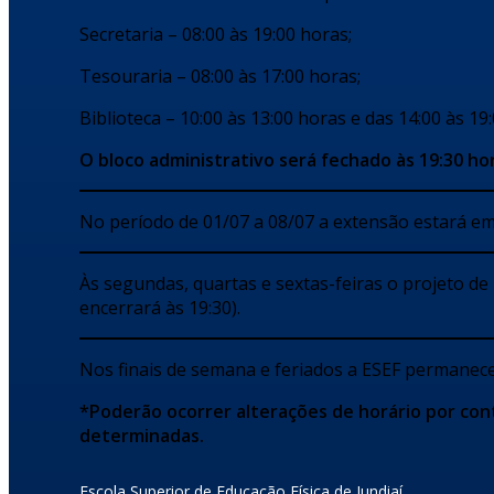
Secretaria – 08:00 às 19:00 horas;
Tesouraria – 08:00 às 17:00 horas;
Biblioteca – 10:00 às 13:00 horas e das 14:00 às 1
O bloco administrativo será fechado às 19:30 ho
No período de 01/07 a 08/07 a extensão estará em
Às segundas, quartas e sextas-feiras o projeto de
encerrará às 19:30).
Nos finais de semana e feriados a ESEF permanece
*Poderão ocorrer alterações de horário por cont
determinadas.
Escola Superior de Educação Física de Jundiaí