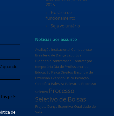
2025
Horário de
funcionamento
Seja voluntário
Notícias por assunto
Avaliação Institucional
Campeonato
Brasileiro de Dança Esportiva
Cidadania
contratação
Contratação
07 quando
temporária
Dia do Profissional de
Educação Física
Direitos
Encontro de
Extensão
Exercício Físico
Iniciação
Científica
Palestra
Palestras
Processo
Processo
Seletivo
atas pré-
Seletivo de Bolsas
Projeto Dança Esportiva
Qualidade de
lítica de
Vida