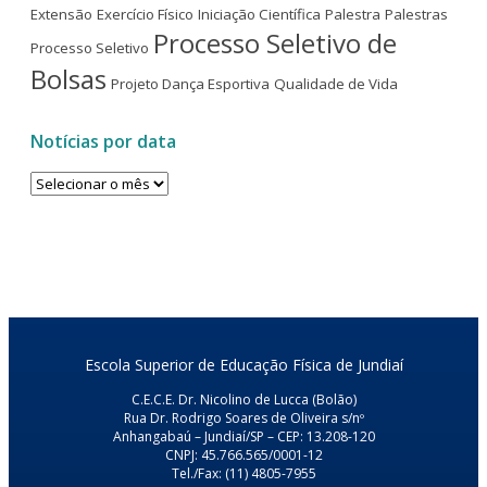
Extensão
Exercício Físico
Iniciação Científica
Palestra
Palestras
Processo Seletivo de
Processo Seletivo
Bolsas
Projeto Dança Esportiva
Qualidade de Vida
Notícias por data
Notícias
por
data
Escola Superior de Educação Física de Jundiaí
C.E.C.E. Dr. Nicolino de Lucca (Bolão)
Rua Dr. Rodrigo Soares de Oliveira s/nº
Anhangabaú – Jundiaí/SP – CEP: 13.208-120
CNPJ: 45.766.565/0001-12
Tel./Fax: (11) 4805-7955