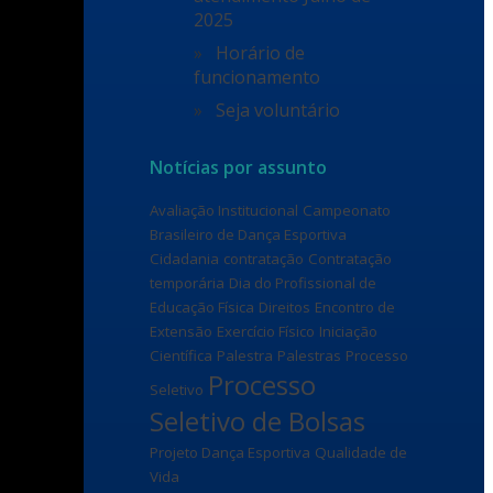
2025
Horário de
funcionamento
Seja voluntário
Notícias por assunto
Avaliação Institucional
Campeonato
Brasileiro de Dança Esportiva
Cidadania
contratação
Contratação
temporária
Dia do Profissional de
Educação Física
Direitos
Encontro de
Extensão
Exercício Físico
Iniciação
Científica
Palestra
Palestras
Processo
Processo
Seletivo
Seletivo de Bolsas
Projeto Dança Esportiva
Qualidade de
Vida