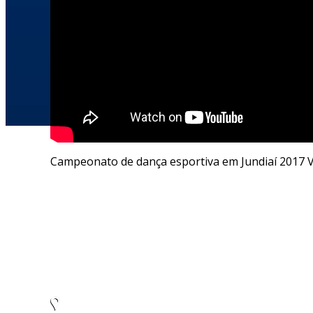
Campeonato de dança esportiva em Jundiaí 2017 
Escola Superior de Educação Física de Jundiaí
C.E.C.E. Dr. Nicolino de Lucca (Bolão)
Rua Dr. Rodrigo Soares de Oliveira s/nº
Anhangabaú – Jundiaí/SP – CEP: 13.208-120
CNPJ: 45.766.565/0001-12
Tel./Fax: (11) 4805-7955
Como chegar